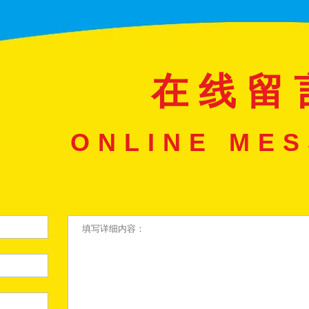
在 线 留 
ONLINE ME